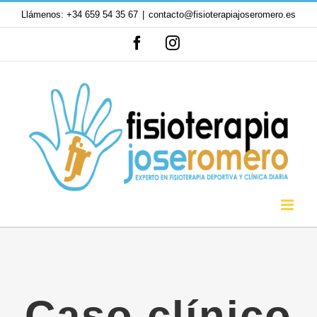
Saltar
Llámenos: +34 659 54 35 67
|
contacto@fisioterapiajoseromero.es
al
Facebook
Instagram
contenido
Caso clínico