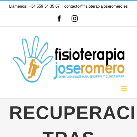
Saltar
Llámenos: +34 659 54 35 67
|
contacto@fisioterapiajoseromero.es
al
Facebook
Instagram
contenido
RECUPERAC