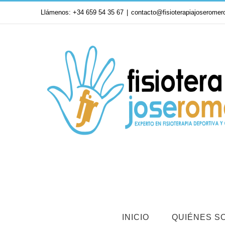
Saltar
Llámenos: +34 659 54 35 67
|
contacto@fisioterapiajoseromer
al
contenido
INICIO
QUIÉNES S