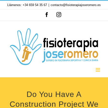
Saltar
Llámenos: +34 659 54 35 67
|
contacto@fisioterapiajoseromero.es
al
Facebook
Instagram
contenido
Do You Have A
Construction Project We