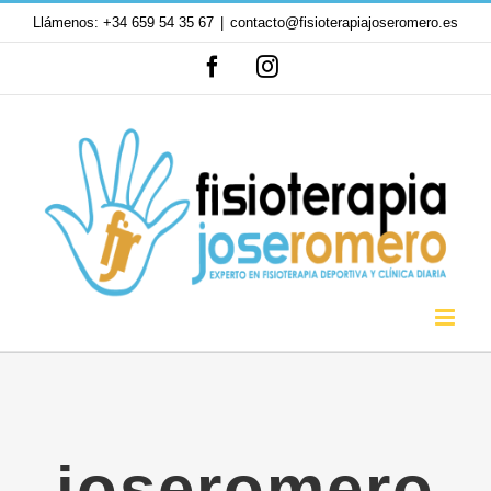
Saltar
Llámenos: +34 659 54 35 67
|
contacto@fisioterapiajoseromero.es
al
Facebook
Instagram
contenido
joseromero