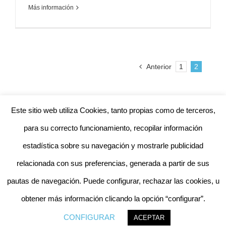
Más información
Anterior
1
2
Este sitio web utiliza Cookies, tanto propias como de terceros,
para su correcto funcionamiento, recopilar información
estadística sobre su navegación y mostrarle publicidad
relacionada con sus preferencias, generada a partir de sus
©Copyright 2020
Fisioterapia José Romero
| Todos los derechos
pautas de navegación. Puede configurar, rechazar las cookies, u
reservados | Diseñado por
Aznalmara® Design
obtener más información clicando la opción “configurar”.
Facebook
Instagram
CONFIGURAR
ACEPTAR