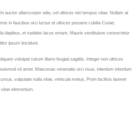
In auctor ullamcorper odio, vel ultrices nisl tempus vitae. Nullam at
rimis in faucibus orci luctus et ultrices posuere cubilia Curae;
nulla dapibus, et sodales lacus ornare. Mauris vestibulum consectetur
itor ipsum tincidunt.
quam volutpat rutrum libero feugiat sagittis. Integer non ultrices
euismod sit amet. Maecenas venenatis orci risus, interdum interdum
cursus, vulputate nulla vitae, vehicula metus. Proin facilisis laoreet
si vitae elementum.