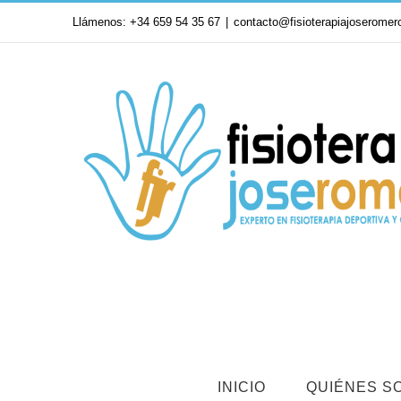
Saltar
Llámenos: +34 659 54 35 67
|
contacto@fisioterapiajoseromer
al
contenido
INICIO
QUIÉNES S